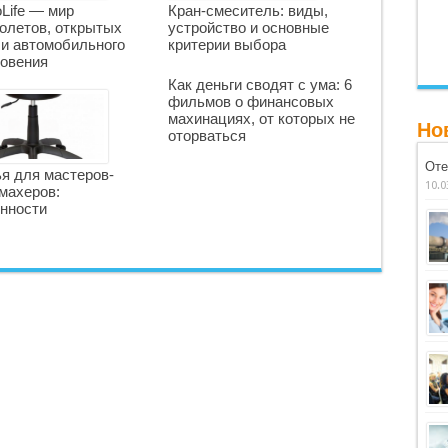
oLife — мир
Кран-смеситель: виды,
олетов, открытых
устройство и основные
 и автомобильного
критерии выбора
овения
Как деньги сводят с ума: 6
фильмов о финансовых
махинациях, от которых не
Но
оторваться
Оте
я для мастеров-
10.0
махеров:
нности