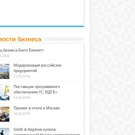
вости бизнеса
ц бизнеса Билл Беннетт
3.2020
Модернизация российских
предприятий
21.05.2018
Поставщик программного
обеспечения»1С: ВДГБ»
14.04.2018
Тренинг в отеле в Москве
30.03.2018
Smith & Nephew купила
американский бизнес травматологии