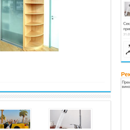
Сек
при
31.0
Ре
Преи
вин