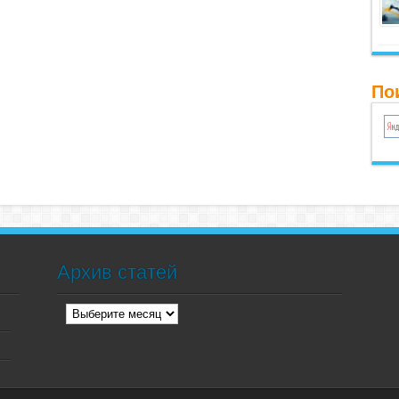
По
Архив статей
Архив
статей