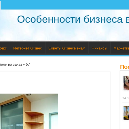
Особенности бизнеса 
рекс
Интернет бизнес
Советы бизнесменам
Финансы
Маркети
ели на заказ
»
67
По
24.0