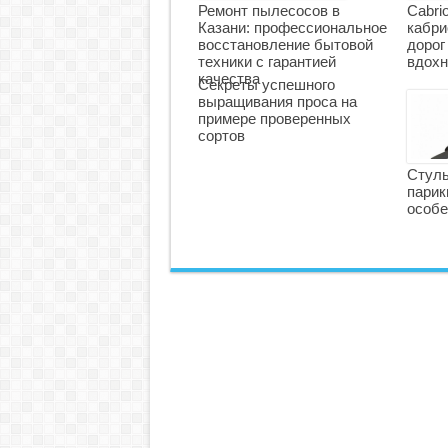
Ремонт пылесосов в
Cabri
Казани: профессиональное
кабри
восстановление бытовой
дорог
техники с гарантией
вдохн
качества
Секреты успешного
выращивания проса на
примере проверенных
сортов
Стуль
парик
особе