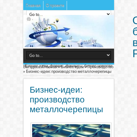
Главная
О проекте
Бизнес идеи, форекс, финансы, бизнес новости
Вы здесь:
Главная
»
Бизнес идеи
»
Производство
»
Бизнес-идеи: производство металлочерепицы
Бизнес-идеи:
производство
металлочерепицы