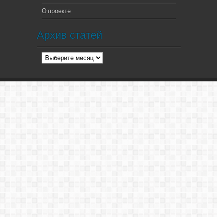
О проекте
Архив статей
Архив
статей