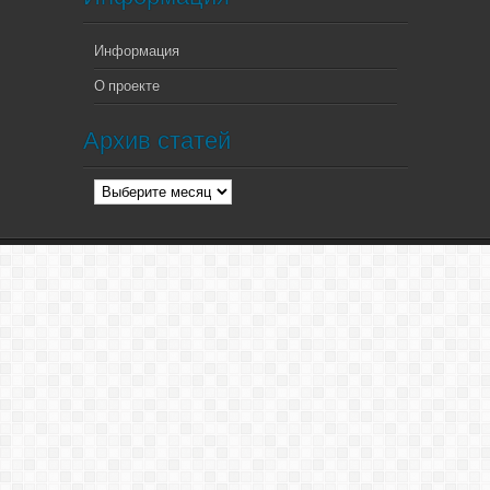
Информация
О проекте
Архив статей
Архив
статей