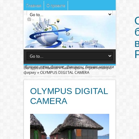
Главная
О проекте
Бизнес идеи, форекс, финансы, бизнес новости
Вы здесь:
Главная
»
Как открыть строительную
фирму
»
OLYMPUS DIGITAL CAMERA
OLYMPUS DIGITAL
CAMERA