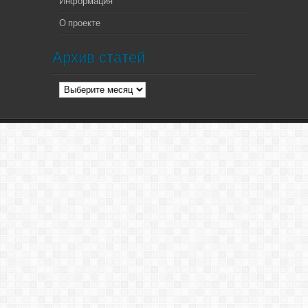
Информация
О проекте
Архив статей
Архив
статей