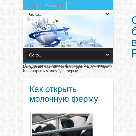
Главная
О проекте
Бизнес идеи, форекс, финансы, бизнес новости
Вы здесь:
Главная
»
Бизнес идеи
»
Другие идеи
»
Как открыть молочную ферму
Как открыть
молочную ферму