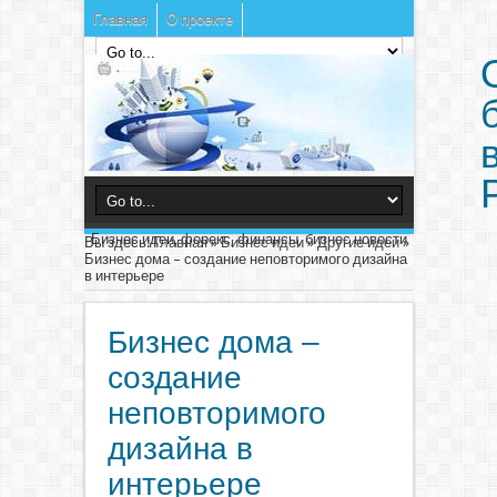
Главная
О проекте
Бизнес идеи, форекс, финансы, бизнес новости
Вы здесь:
Главная
»
Бизнес идеи
»
Другие идеи
»
Бизнес дома – создание неповторимого дизайна
в интерьере
Бизнес дома –
создание
неповторимого
дизайна в
интерьере