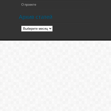
О проекте
Архив статей
Архив
статей