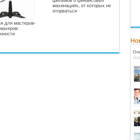
фильмов о финансовых
махинациях, от которых не
оторваться
я для мастеров-
махеров:
нности
Но
Оте
10.0