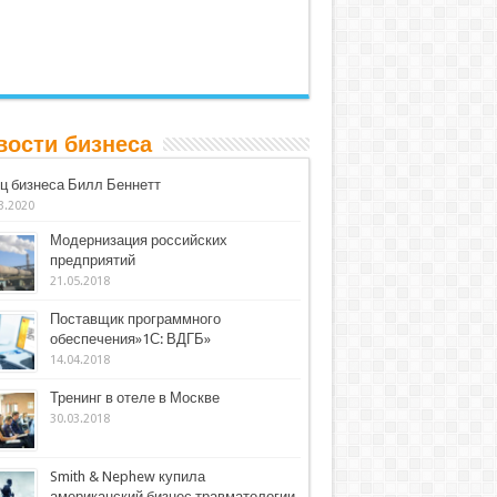
вости бизнеса
ц бизнеса Билл Беннетт
3.2020
Модернизация российских
предприятий
21.05.2018
Поставщик программного
обеспечения»1С: ВДГБ»
14.04.2018
Тренинг в отеле в Москве
30.03.2018
Smith & Nephew купила
американский бизнес травматологии