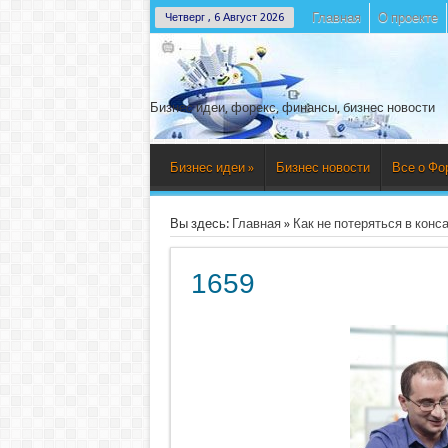
Главная
О проекте
Четверг , 6 Август 2026
Бизнес идеи, форекс, финансы, бизнес новости
Бизнес идеи
»
Бизнес новости
Все о Фо
Вы здесь:
Главная
»
Как не потеряться в конс
1659