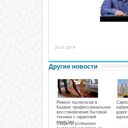
20.01.2014
Другие новости
Ремонт пылесосов в
Cabri
Казани: профессиональное
кабри
восстановление бытовой
дорог
техники с гарантией
вдохн
качества
Секреты успешного