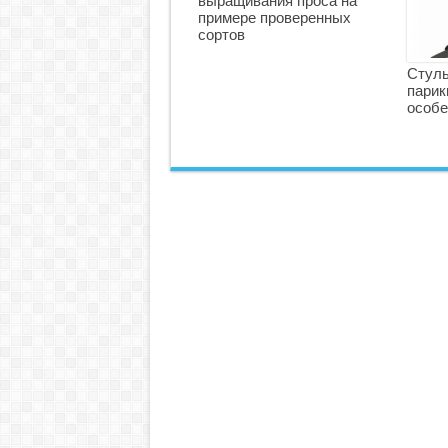
выращивания проса на
примере проверенных
сортов
Стуль
парик
особе