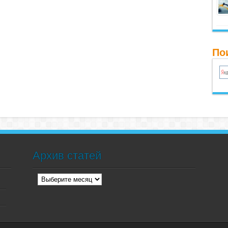
По
Архив статей
Архив
статей