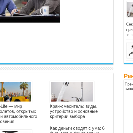
Сек
при
31.0
Ре
Преи
вин
oLife — мир
Кран-смеситель: виды,
олетов, открытых
устройство и основные
 и автомобильного
критерии выбора
овения
Как деньги сводят с ума: 6