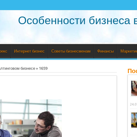
Особенности бизнеса 
рекс
Интернет бизнес
Советы бизнесменам
Финансы
Маркети
алтинговом бизнесе
»
1659
По
24.0