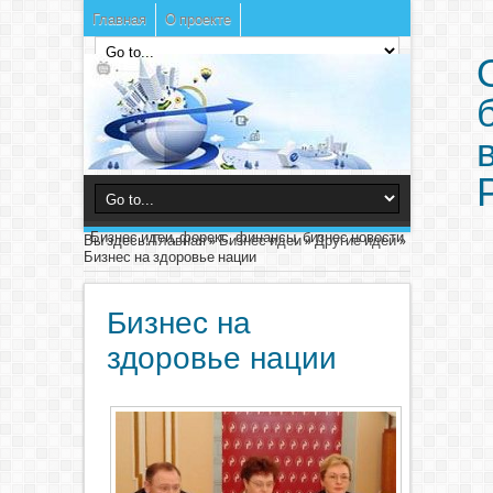
Главная
О проекте
Бизнес идеи, форекс, финансы, бизнес новости
Вы здесь:
Главная
»
Бизнес идеи
»
Другие идеи
»
Бизнес на здоровье нации
Бизнес на
здоровье нации