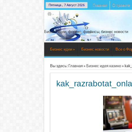
Главная
О проекте
Пятница , 7 Август 2026
Бизнес идеи, форекс, финансы, бизнес новости
Бизнес идеи
»
Бизнес новости
Все о Фо
Вы здесь:
Главная
»
Бизнес идея казино
»
kak_
kak_razrabotat_onl