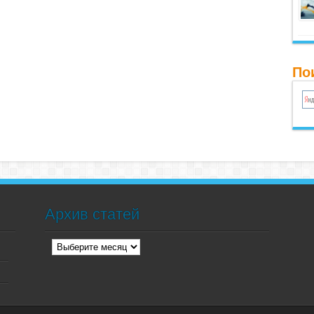
По
Архив статей
Архив
статей