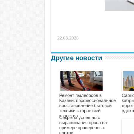
22.03.2020
Другие новости
Ремонт пылесосов в
Cabri
Казани: профессиональное
кабри
восстановление бытовой
дорог
техники с гарантией
вдохн
качества
Секреты успешного
выращивания проса на
примере проверенных
сортов