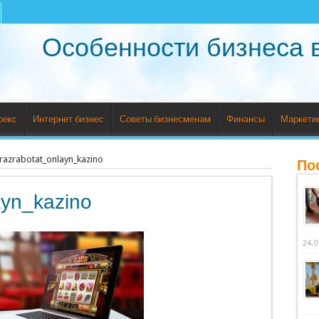
Особенности бизнеса 
рекс
Интернет бизнес
Советы бизнесменам
Финансы
Маркети
razrabotat_onlayn_kazino
По
ayn_kazino
24.0