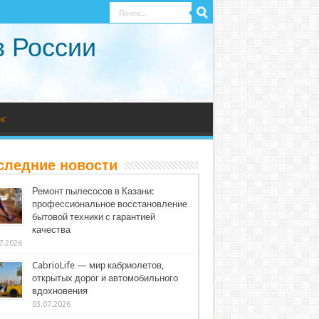
в России
нг
следние новости
Ремонт пылесосов в Казани:
профессиональное восстановление
бытовой техники с гарантией
качества
7.2026
CabrioLife — мир кабриолетов,
открытых дорог и автомобильного
вдохновения
03.07.2026