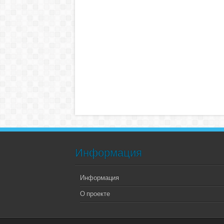
Информация
Информация
О проекте