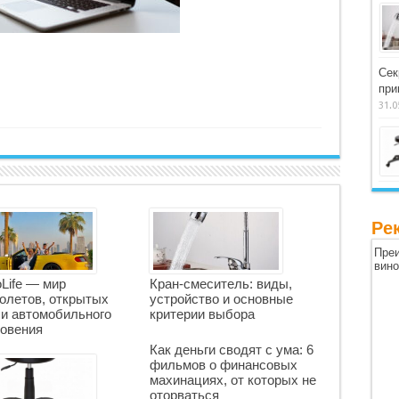
Сек
при
31.0
Ре
Преи
вин
oLife — мир
Кран-смеситель: виды,
олетов, открытых
устройство и основные
 и автомобильного
критерии выбора
овения
Как деньги сводят с ума: 6
фильмов о финансовых
махинациях, от которых не
оторваться