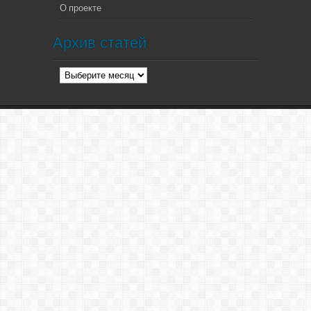
О проекте
Архив статей
Архив
статей