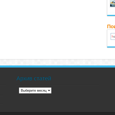
По
Архив статей
Архив
статей