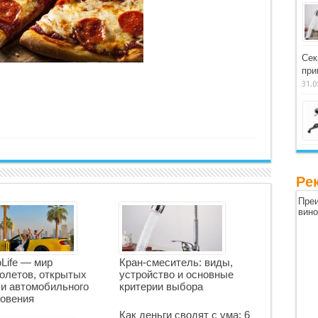
Сек
при
31.0
Ре
Преи
вин
oLife — мир
Кран-смеситель: виды,
олетов, открытых
устройство и основные
 и автомобильного
критерии выбора
овения
Как деньги сводят с ума: 6