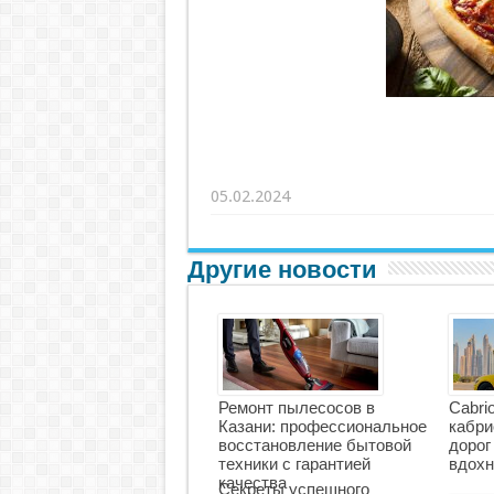
05.02.2024
Другие новости
Ремонт пылесосов в
Cabri
Казани: профессиональное
кабри
восстановление бытовой
дорог
техники с гарантией
вдохн
качества
Секреты успешного