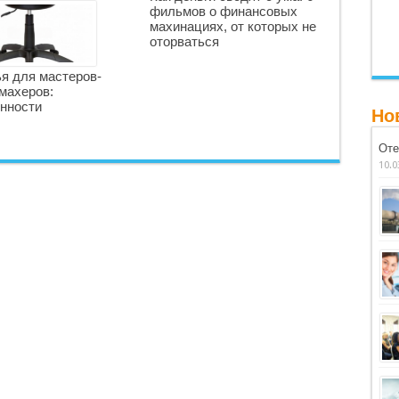
фильмов о финансовых
махинациях, от которых не
оторваться
я для мастеров-
махеров:
нности
Но
Оте
10.0