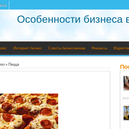
екте
Особенности бизнеса 
рекс
Интернет бизнес
Советы бизнесменам
Финансы
Маркети
ево
»
Пицца
По
24.0