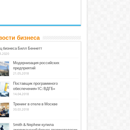
вости бизнеса
ц бизнеса Билл Беннетт
3.2020
Модернизация российских
предприятий
21.05.2018
Поставщик программного
обеспечения»1С: ВДГБ»
14.04.2018
Тренинг в отеле в Москве
30.03.2018
Smith & Nephew купила
американский бизнес травматологии