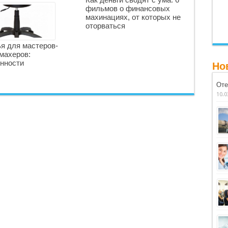
фильмов о финансовых
махинациях, от которых не
оторваться
я для мастеров-
махеров:
нности
Но
Оте
10.0