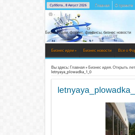
Главная
О проекте
Суббота , 8 Август 2026
Бизнес идеи, форекс, финансы, бизнес новости
Бизнес идеи
»
Бизнес новости
Все о Фо
Вы здесь:
Главная
»
Бизнес идея. Открыть л
letnyaya_plowadka_1_0
letnyaya_plowadka