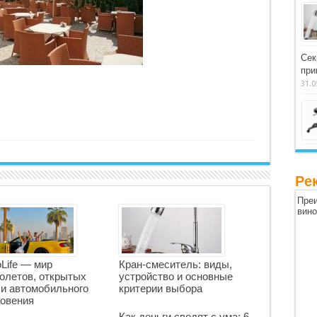
Сек
при
31.0
Ре
Преи
вин
oLife — мир
Кран-смеситель: виды,
олетов, открытых
устройство и основные
 и автомобильного
критерии выбора
овения
Как деньги сводят с ума: 6