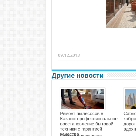
09.12.2013
Другие новости
Ремонт пылесосов в
Cabri
Казани: профессиональное
кабри
восстановление бытовой
дорог
техники с гарантией
вдохн
качества
Секреты успешного