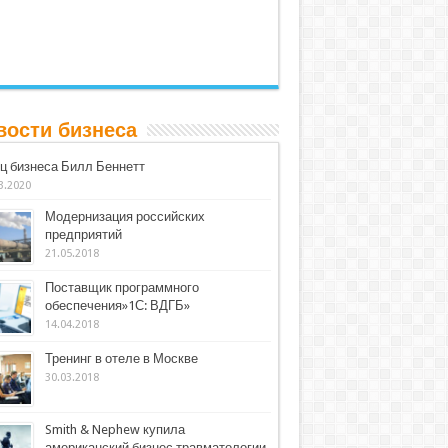
вости бизнеса
ц бизнеса Билл Беннетт
3.2020
Модернизация российских
предприятий
21.05.2018
Поставщик программного
обеспечения»1С: ВДГБ»
14.04.2018
Тренинг в отеле в Москве
30.03.2018
Smith & Nephew купила
американский бизнес травматологии