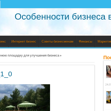
Особенности бизнеса 
рекс
Интернет бизнес
Советы бизнесменам
Финансы
Маркети
етнюю площадку для улучшения бизнеса
»
По
_1_0
24.0