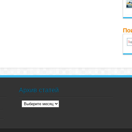
По
Архив статей
Архив
статей