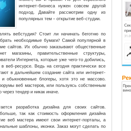
интернет-бизнеса нужен совсем другой
подход. Давайте рассмотрим одну из
популярных тем – открытие веб-студии.
Сек
при
влять вебстудия? Стоит ли начинать беготню по
31.0
обрать необходимые бумаги? Самой популярной в
ние сайтов. Их обычно заказывают общественные
рнет магазины, правительственные структуры,
ователи Интернета, которые уже чего-то добились,
в веб-ресурсе. Ведь на сегодня практически все
ают в дальнейшем создание сайта или интернет-
Ре
ь и обыкновенные блогеры, хотя это не массово.
форумы веб мастеров, или пользуясь собственным
Преи
вин
 через тендер и никак иначе.
ается разработка дизайна для своих сайтов.
больше, так как стоимость оформления дизайна
ие веб мастера имеют свои интернет-порталы, а
нальные шаблоны, иконки. Заказ могут сделать по