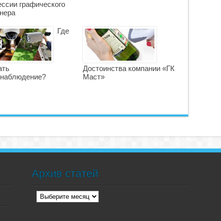
ссии графического
нера
Где
ать
Достоинства компании «ГК
онаблюдение?
Маст»
Архив статей
Архив
статей