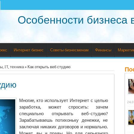
Особенности бизнеса 
рекс
Интернет бизнес
Советы бизнесменам
Финансы
Маркети
, IT, техника
»
Как открыть веб студию
По
удию
Многие, кто использует Интернет с целью
24.0
заработка, может спросить: зачем
специально открывать веб-студию?
Зарабатываешь потихоньку денежки, не
заключая никаких договоров и нормально.
Может, вы и правы. Но для серьезного