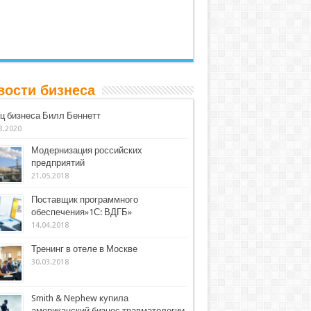
вости бизнеса
ц бизнеса Билл Беннетт
3.2020
Модернизация российских
предприятий
21.05.2018
Поставщик программного
обеспечения»1С: ВДГБ»
14.04.2018
Тренинг в отеле в Москве
30.03.2018
Smith & Nephew купила
американский бизнес травматологии