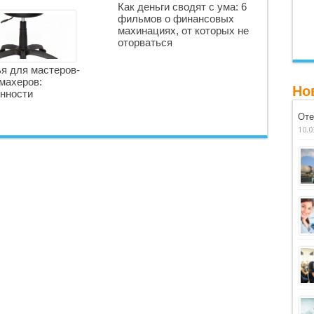
Как деньги сводят с ума: 6
фильмов о финансовых
махинациях, от которых не
оторваться
я для мастеров-
махеров:
Но
нности
Оте
10.0