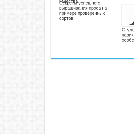
качества
Секреты успешного
выращивания проса на
примере проверенных
сортов
Стуль
парик
особе