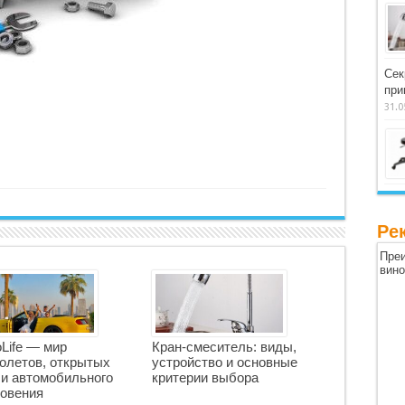
Сек
при
31.0
Ре
Преи
вин
oLife — мир
Кран-смеситель: виды,
олетов, открытых
устройство и основные
 и автомобильного
критерии выбора
овения