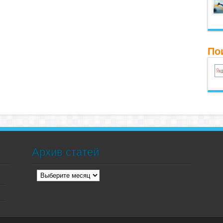
По
Архив статей
Архив
статей