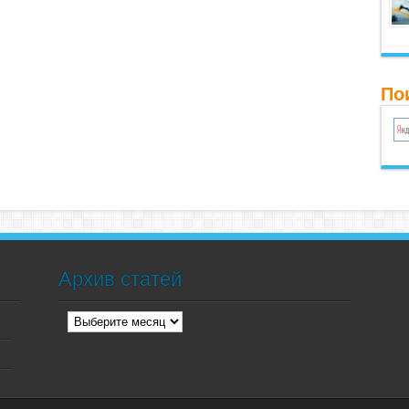
По
Архив статей
Архив
статей