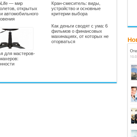
oLife — мир
Кран-смеситель: виды,
олетов, открытых
устройство и основные
 и автомобильного
критерии выбора
овения
Как деньги сводят с ума: 6
фильмов о финансовых
махинациях, от которых не
Но
оторваться
Оте
я для мастеров-
10.0
махеров:
нности