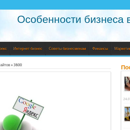
Особенности бизнеса 
рекс
Интернет бизнес
Советы бизнесменам
Финансы
Маркети
сайтов
»
3800
По
24.0