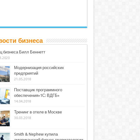
вости бизнеса
ц бизнеса Билл Беннетт
3.2020
Модернизация российских
предприятий
21.05.2018
Поставщик программного
обеспечения»1С: ВДГБ»
14.04.2018
Тренинг в отеле в Москве
30.03.2018
Smith & Nephew купила
американский бизнес травматологии