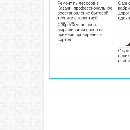
Ремонт пылесосов в
Cabri
Казани: профессиональное
кабри
восстановление бытовой
дорог
техники с гарантией
вдохн
качества
Секреты успешного
выращивания проса на
примере проверенных
сортов
Стуль
парик
особе