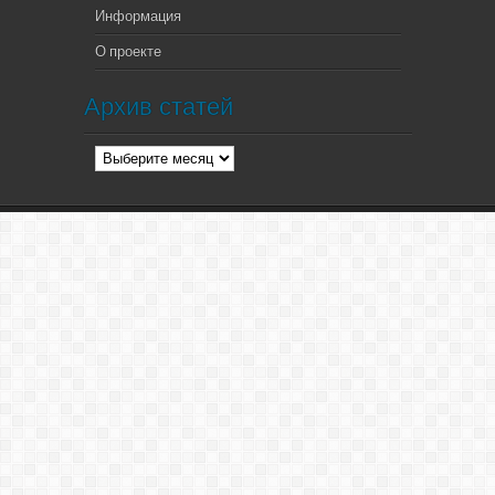
Информация
О проекте
Архив статей
Архив
статей