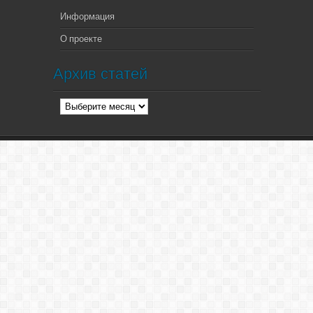
Информация
О проекте
Архив статей
Архив
статей