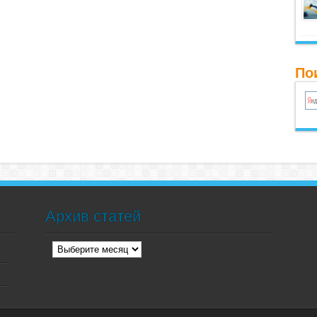
По
Архив статей
Архив
статей