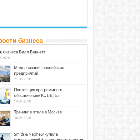
вости бизнеса
ц бизнеса Билл Беннетт
3.2020
Модернизация российских
предприятий
21.05.2018
Поставщик программного
обеспечения»1С: ВДГБ»
14.04.2018
Тренинг в отеле в Москве
30.03.2018
Smith & Nephew купила
американский бизнес травматологии