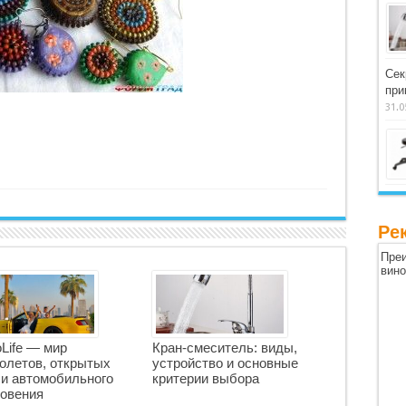
Сек
при
31.0
Ре
Преи
вин
oLife — мир
Кран-смеситель: виды,
олетов, открытых
устройство и основные
 и автомобильного
критерии выбора
овения