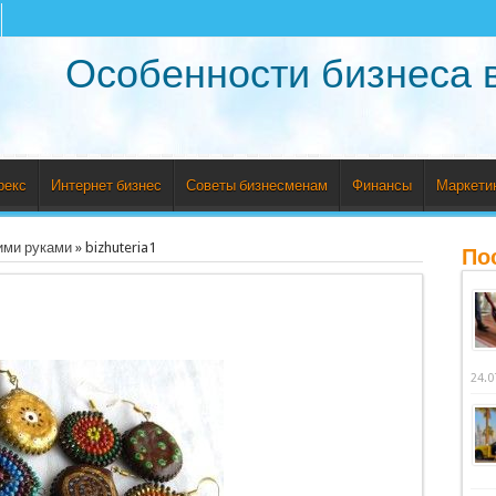
Особенности бизнеса 
рекс
Интернет бизнес
Советы бизнесменам
Финансы
Маркети
ими руками
»
bizhuteria1
По
24.0