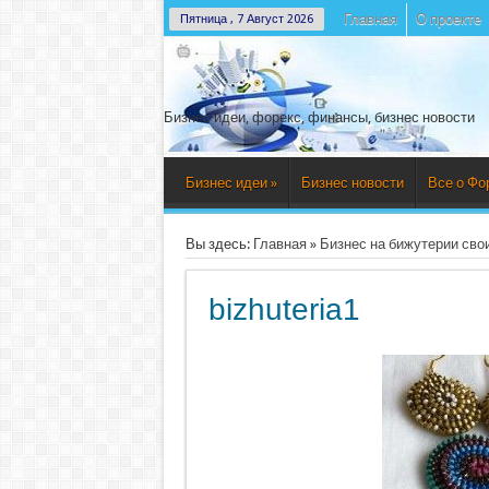
Главная
О проекте
Пятница , 7 Август 2026
Бизнес идеи, форекс, финансы, бизнес новости
Бизнес идеи
»
Бизнес новости
Все о Фо
Вы здесь:
Главная
»
Бизнес на бижутерии сво
bizhuteria1