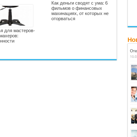
Как деньги сводят с ума: 6
фильмов о финансовых
махинациях, от которых не
оторваться
я для мастеров-
махеров:
Но
нности
Оте
10.0