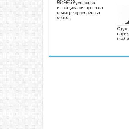
качества
Секреты успешного
выращивания проса на
примере проверенных
сортов
Стуль
парик
особе