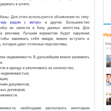
 держать в штате.
базы. Для этого используются объявления по типу:
ртиру рядом с метро
» и другие. Большинство
тобы их занесли в базу данных агентства. Для
на реклама. Лучшим вариантом будет наружная
Но
тобы завоевать себе имидж, можно вступить в
, которые дают отличные перспективы.
Оте
10.0
ства недвижимости. В дальнейшем можно развивать
м:
ов в аренду и увеличивать их количество;
й недвижимостью;
ации;
ению документов;
ных договоров;
вижимости.
жимости, необходимо располагать некоторым