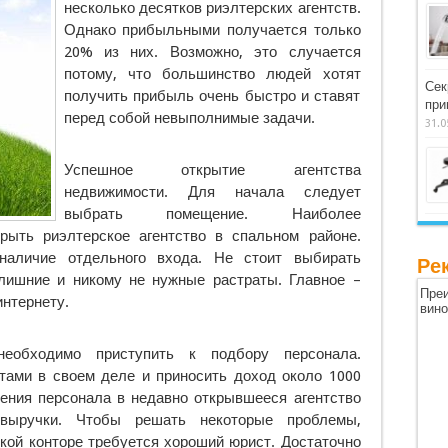
несколько десятков риэлтерских агентств.
Однако прибыльными получается только
20% из них. Возможно, это случается
потому, что большинство людей хотят
Сек
получить прибыль очень быстро и ставят
при
перед
собой невыполнимые задачи.
31.0
Успешное открытие агентства
недвижимости. Для начала следует
выбрать помещение. Наиболее
рыть риэлтерское агентство в спальном районе.
аличие отдельного входа. Не стоит выбирать
Ре
лишние и никому не нужные растраты. Главное –
Преи
интернету.
вин
необходимо приступить к подбору персонала.
ами в своем деле и приносить доход около 1000
ения персонала в недавно открывшееся агентство
ыручки. Чтобы решать некоторые проблемы,
кой конторе требуется хороший юрист. Достаточно