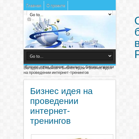
Главная
О проекте
Бизнес идеи, форекс, финансы, бизнес новости
Вы здесь:
Главная
»
Бизнес идеи
»
Бизнес идея
на проведении интернет-тренингов
Бизнес идея на
проведении
интернет-
тренингов