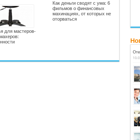
Как деньги сводят с ума: 6
фильмов о финансовых
махинациях, от которых не
оторваться
я для мастеров-
махеров:
Но
нности
Оте
10.0