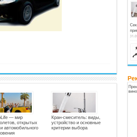
Сек
при
31.0
Ре
Преи
вин
oLife — мир
Кран-смеситель: виды,
олетов, открытых
устройство и основные
 и автомобильного
критерии выбора
овения