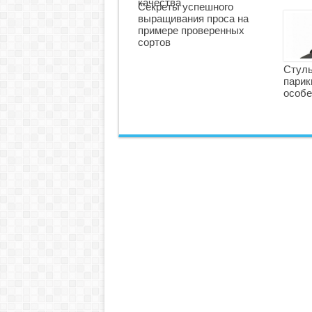
качества
Секреты успешного
выращивания проса на
примере проверенных
сортов
Стуль
парик
особе