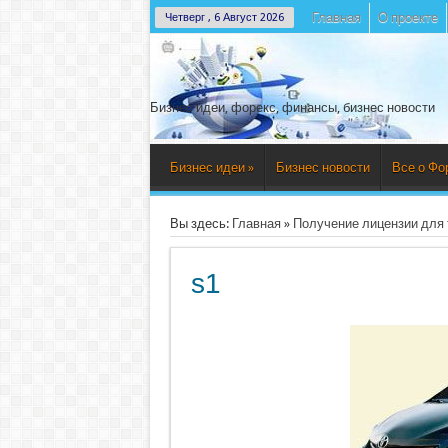
Главная
О проекте
Четверг , 6 Август 2026
Бизнес идеи, форекс, финансы, бизнес новости
Бизнес идеи
»
Бизнес новости
Все о Фо
Вы здесь:
Главная
»
Получение лицензии для 
s1