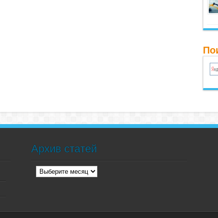
По
Архив статей
Архив
статей