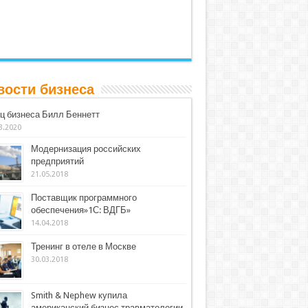
вости бизнеса
ц бизнеса Билл Беннетт
3.2020
Модернизация российских
предприятий
21.05.2018
Поставщик программного
обеспечения»1С: ВДГБ»
14.04.2018
Тренинг в отеле в Москве
30.03.2018
Smith & Nephew купила
американский бизнес травматологии