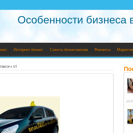
Особенности бизнеса 
рекс
Интернет бизнес
Советы бизнесменам
Финансы
Маркети
такси
»
s1
По
24.0