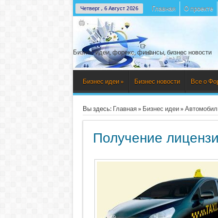
Главная
О проекте
Четверг , 6 Август 2026
Бизнес идеи, форекс, финансы, бизнес новости
Бизнес идеи
»
Бизнес новости
Все о Фо
Вы здесь:
Главная
»
Бизнес идеи
»
Автомобил
Получение лицензи