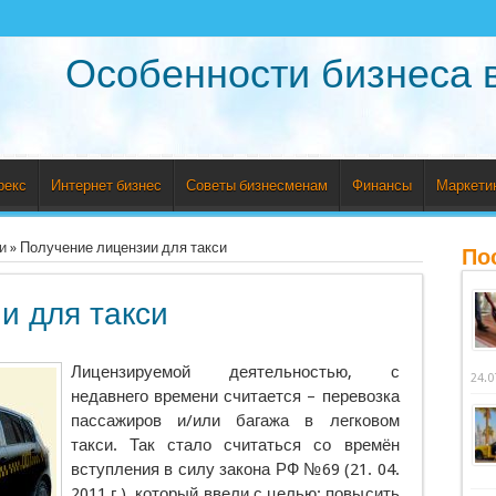
Особенности бизнеса 
рекс
Интернет бизнес
Советы бизнесменам
Финансы
Маркети
и
»
Получение лицензии для такси
По
и для такси
Лицензируемой деятельностью, с
24.0
недавнего времени считается – перевозка
пассажиров и/или багажа в легковом
такси.
Так стало считаться со времён
вступления в силу закона РФ №69 (21. 04.
2011 г.), который ввели с целью: повысить