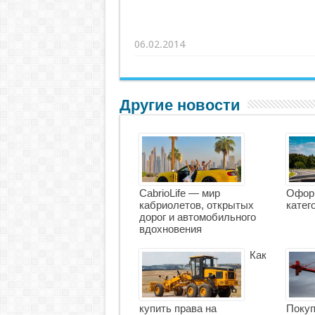
06.02.2014
Другие новости
CabrioLife — мир
Офор
кабриолетов, открытых
катег
дорог и автомобильного
вдохновения
Как
купить права на
Покуп