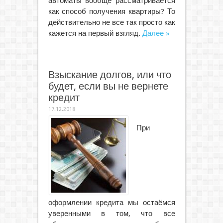
автоматы вообще рассматривается
как способ получения квартиры? То
действительно не все так просто как
кажется на первый взгляд.
Далее »
Взыскание долгов, или что
будет, если вы не вернете
кредит
17.12.2018
При
оформлении кредита мы остаёмся
уверенными в том, что все