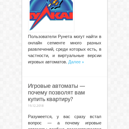
Пользователи Рунета могут найти в
онлайн сегменте много разных
развлечений, среди которых есть, в
частности, и виртуальные версии
игровых автоматов.
Далее »
Игровые автоматы —
почему позволят вам
купить квартиру?
19.12.2018
Разумеется, у вас сразу встал
вопрос — а почему игровые