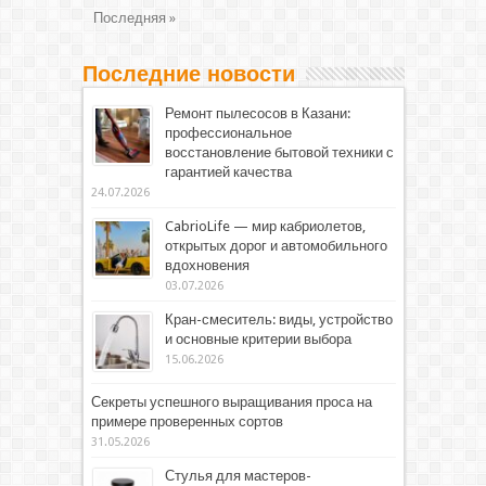
Последняя »
Последние новости
Ремонт пылесосов в Казани:
профессиональное
восстановление бытовой техники с
гарантией качества
24.07.2026
CabrioLife — мир кабриолетов,
открытых дорог и автомобильного
вдохновения
03.07.2026
Кран-смеситель: виды, устройство
и основные критерии выбора
15.06.2026
Секреты успешного выращивания проса на
примере проверенных сортов
31.05.2026
Стулья для мастеров-