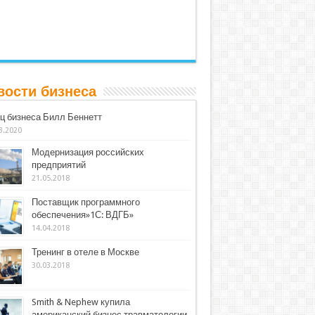
вости бизнеса
ц бизнеса Билл Беннетт
3.2020
Модернизация российских
предприятий
21.05.2018
Поставщик программного
обеспечения»1С: ВДГБ»
14.04.2018
Тренинг в отеле в Москве
30.03.2018
Smith & Nephew купила
американский бизнес травматологии