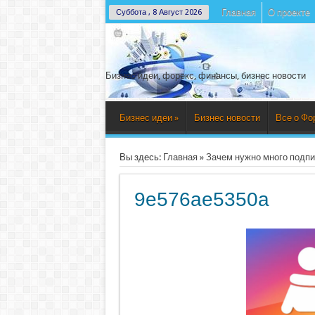
Главная
О проекте
Суббота , 8 Август 2026
Бизнес идеи, форекс, финансы, бизнес новости
Бизнес идеи
»
Бизнес новости
Все о Фо
Вы здесь:
Главная
»
Зачем нужно много подпи
9e576ae5350a