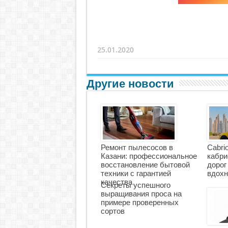
25.01.2020
Другие новости
Ремонт пылесосов в
Cabri
Казани: профессиональное
кабри
восстановление бытовой
дорог
техники с гарантией
вдохн
качества
Секреты успешного
выращивания проса на
примере проверенных
сортов