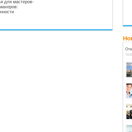
я для мастеров-
махеров:
нности
Но
Оте
10.0