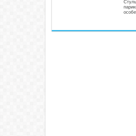
Стуль
парик
особе