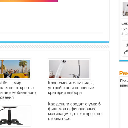
Сек
при
31.0
Ре
Преи
oLife — мир
Кран-смеситель: виды,
вин
олетов, открытых
устройство и основные
 и автомобильного
критерии выбора
овения
Как деньги сводят с ума: 6
фильмов о финансовых
махинациях, от которых не
оторваться