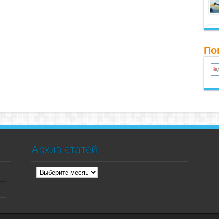
По
Архив статей
Архив
статей