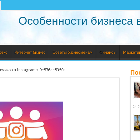
Особенности бизнеса 
рекс
Интернет бизнес
Советы бизнесменам
Финансы
Маркети
счиков в Instagram
»
9e576ae5350a
По
24.0