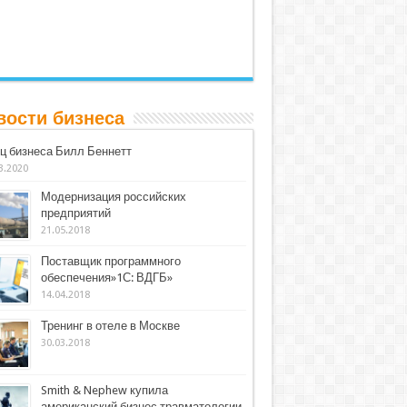
вости бизнеса
ц бизнеса Билл Беннетт
3.2020
Модернизация российских
предприятий
21.05.2018
Поставщик программного
обеспечения»1С: ВДГБ»
14.04.2018
Тренинг в отеле в Москве
30.03.2018
Smith & Nephew купила
американский бизнес травматологии