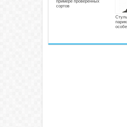
примере проверенных
сортов
Стуль
парик
особе