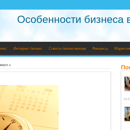
Особенности бизнеса 
рекс
Интернет бизнес
Советы бизнесменам
Финансы
Маркети
мент
»
По
24.0