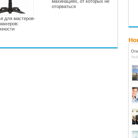
махинациях, от которых не
оторваться
я для мастеров-
махеров:
нности
Но
Оте
10.0