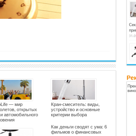
Сек
при
31.0
Ре
Преи
вин
oLife — мир
Кран-смеситель: виды,
олетов, открытых
устройство и основные
 и автомобильного
критерии выбора
овения
Как деньги сводят с ума: 6
фильмов о финансовых