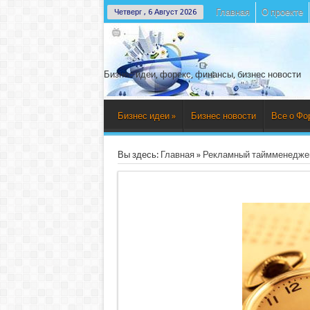
Главная
О проекте
Четверг , 6 Август 2026
Бизнес идеи, форекс, финансы, бизнес новости
Бизнес идеи
»
Бизнес новости
Все о Фо
Вы здесь:
Главная
»
Рекламный таймменедже