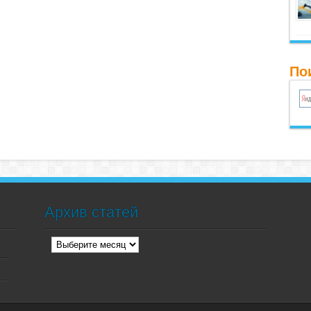
По
Архив статей
Архив
статей