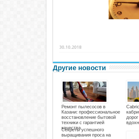
30.10.2018
Другие новости
Ремонт пылесосов в
Cabri
Казани: профессиональное
кабри
восстановление бытовой
дорог
техники с гарантией
вдохн
качества
Секреты успешного
выращивания проса на