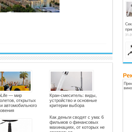
Сек
при
31.0
Ре
Преи
вин
oLife — мир
Кран-смеситель: виды,
олетов, открытых
устройство и основные
 и автомобильного
критерии выбора
овения
Как деньги сводят с ума: 6
фильмов о финансовых
махинациях, от которых не