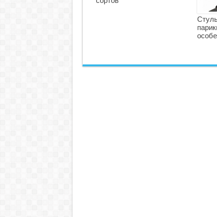
сортов
Стуль
парик
особе