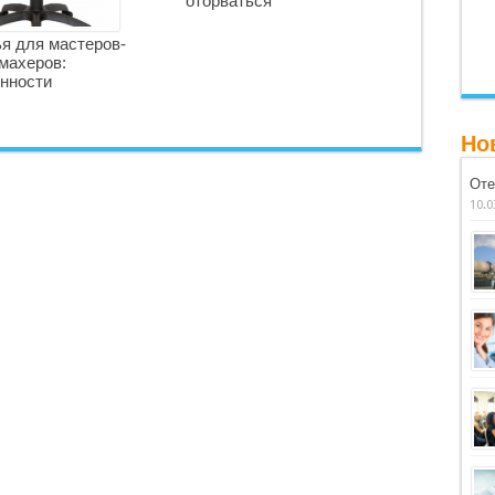
оторваться
я для мастеров-
махеров:
нности
Но
Оте
10.0