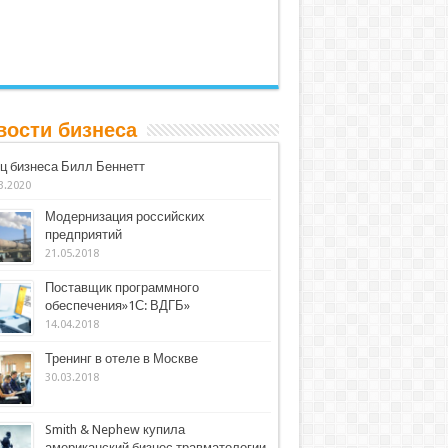
вости бизнеса
ц бизнеса Билл Беннетт
3.2020
Модернизация российских
предприятий
21.05.2018
Поставщик программного
обеспечения»1С: ВДГБ»
14.04.2018
Тренинг в отеле в Москве
30.03.2018
Smith & Nephew купила
американский бизнес травматологии