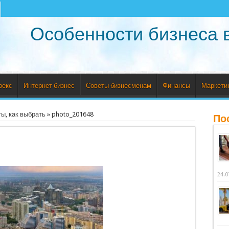
Особенности бизнеса 
рекс
Интернет бизнес
Советы бизнесменам
Финансы
Маркети
ы, как выбрать
»
photo_201648
По
24.0