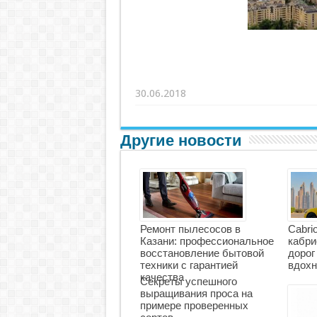
30.06.2018
Другие новости
Ремонт пылесосов в
Cabri
Казани: профессиональное
кабри
восстановление бытовой
дорог
техники с гарантией
вдохн
качества
Секреты успешного
выращивания проса на
примере проверенных