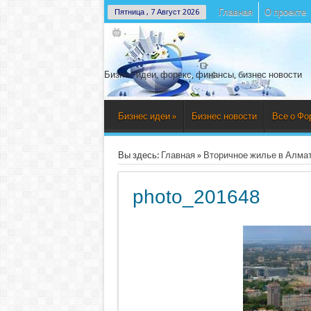
Главная
О проекте
Пятница , 7 Август 2026
Бизнес идеи, форекс, финансы, бизнес новости
Бизнес идеи
»
Бизнес новости
Все о Фо
Вы здесь:
Главная
»
Вторичное жилье в Алмат
photo_201648