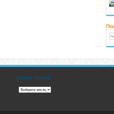
По
Архив статей
Архив
статей