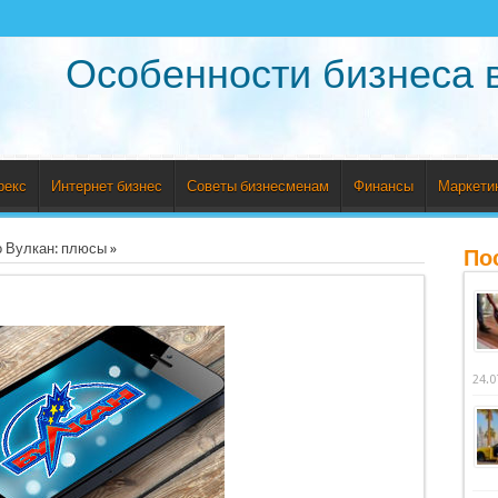
Особенности бизнеса 
рекс
Интернет бизнес
Советы бизнесменам
Финансы
Маркети
о Вулкан: плюсы
»
По
24.0