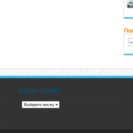
По
Архив статей
Архив
статей