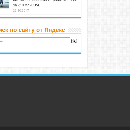
за 210 млн. USD
23.10.2017
иск по сайту от Яндекс