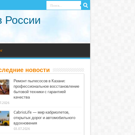
в России
нг
следние новости
Ремонт пылесосов в Казани:
профессиональное восстановление
бытовой техники с гарантией
качества
7.2026
CabrioLife — мир кабриолетов,
открытых дорог и автомобильного
вдохновения
03.07.2026