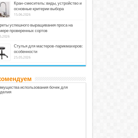
Кран-смеситель: виды, устройство и
основные критерии выбора
15.06.2026
реты успешного выращивания проса на
мере проверенных сортов
5.2026
Стулья для мастеров-парикмахеров:
особенности
25.05.2026
комендуем
мущества использования бочек для
оделия