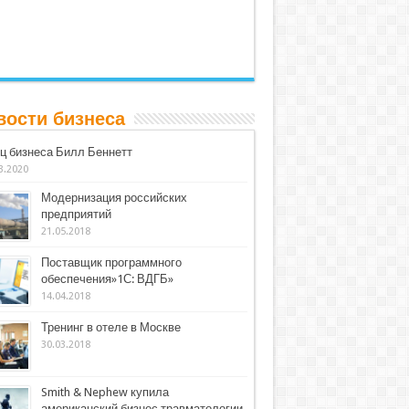
вости бизнеса
ц бизнеса Билл Беннетт
3.2020
Модернизация российских
предприятий
21.05.2018
Поставщик программного
обеспечения»1С: ВДГБ»
14.04.2018
Тренинг в отеле в Москве
30.03.2018
Smith & Nephew купила
американский бизнес травматологии