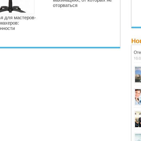
оторваться
я для мастеров-
махеров:
нности
Но
Оте
10.0