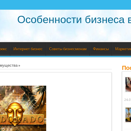
Особенности бизнеса 
рекс
Интернет бизнес
Советы бизнесменам
Финансы
Маркети
имущества
»
По
24.0