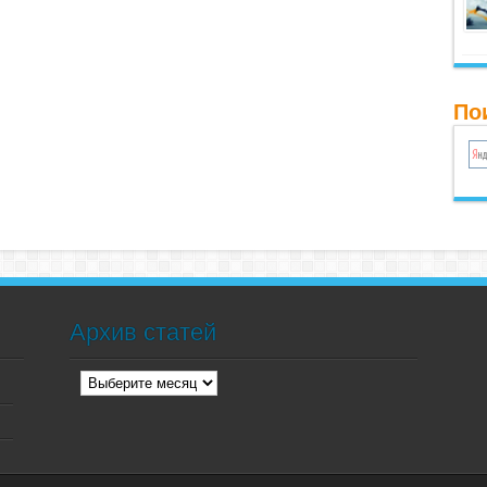
По
Архив статей
Архив
статей