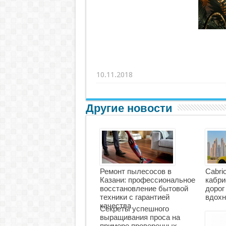
10.11.2018
Другие новости
Ремонт пылесосов в
Cabri
Казани: профессиональное
кабри
восстановление бытовой
дорог
техники с гарантией
вдохн
качества
Секреты успешного
выращивания проса на
примере проверенных