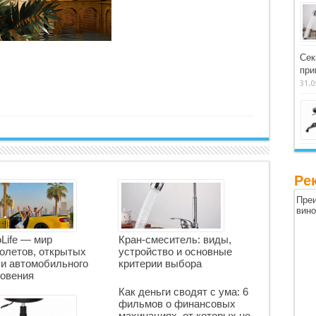
Сек
при
31.0
Ре
Преи
вин
oLife — мир
Кран-смеситель: виды,
олетов, открытых
устройство и основные
 и автомобильного
критерии выбора
овения
Как деньги сводят с ума: 6
фильмов о финансовых
махинациях, от которых не