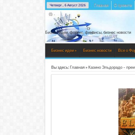
Главная
О проекте
Четверг , 6 Август 2026
Бизнес идеи, форекс, финансы, бизнес новости
Бизнес идеи
»
Бизнес новости
Все о Фо
Вы здесь:
Главная
»
Казино Эльдорадо – пре