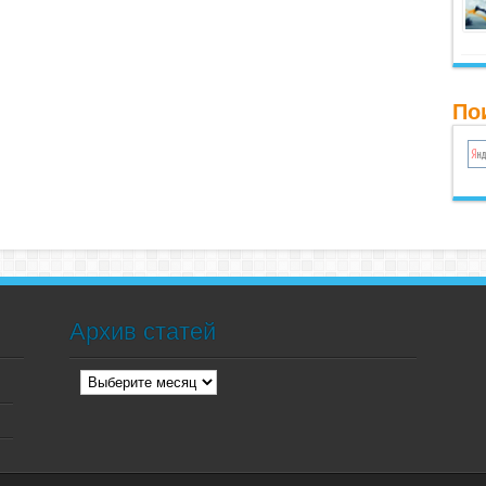
По
Архив статей
Архив
статей