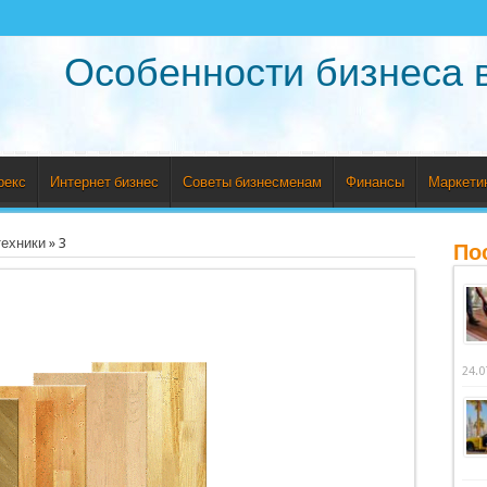
Особенности бизнеса 
рекс
Интернет бизнес
Советы бизнесменам
Финансы
Маркети
техники
»
3
По
24.0