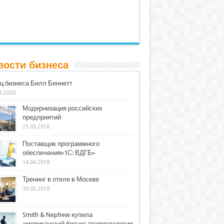
вости бизнеса
ц бизнеса Билл Беннетт
3.2020
Модернизация российских
предприятий
21.05.2018
Поставщик программного
обеспечения»1С: ВДГБ»
14.04.2018
Тренинг в отеле в Москве
30.03.2018
Smith & Nephew купила
американский бизнес травматологии