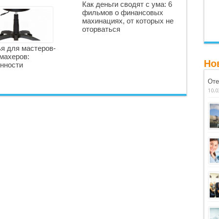
Как деньги сводят с ума: 6
фильмов о финансовых
махинациях, от которых не
оторваться
я для мастеров-
махеров:
Но
нности
Оте
10.0