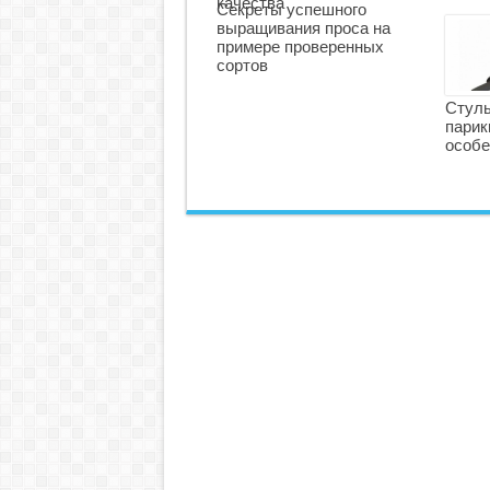
качества
Секреты успешного
выращивания проса на
примере проверенных
сортов
Стуль
парик
особе