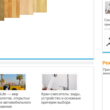
Сек
при
31.0
Ре
Преи
вин
oLife — мир
Кран-смеситель: виды,
олетов, открытых
устройство и основные
 и автомобильного
критерии выбора
овения