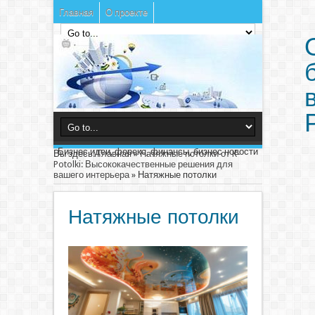
Главная
О проекте
Бизнес идеи, форекс, финансы, бизнес новости
Вы здесь:
Главная
»
Натяжные потолки от K-
Potolki: Высококачественные решения для
вашего интерьера
»
Натяжные потолки
Натяжные потолки