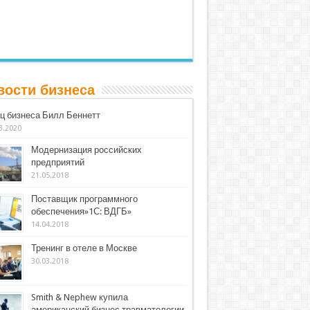
вости бизнеса
ц бизнеса Билл Беннетт
3.2020
Модернизация российских
предприятий
21.05.2018
Поставщик программного
обеспечения»1С: ВДГБ»
14.04.2018
Тренинг в отеле в Москве
30.03.2018
Smith & Nephew купила
американский бизнес травматологии