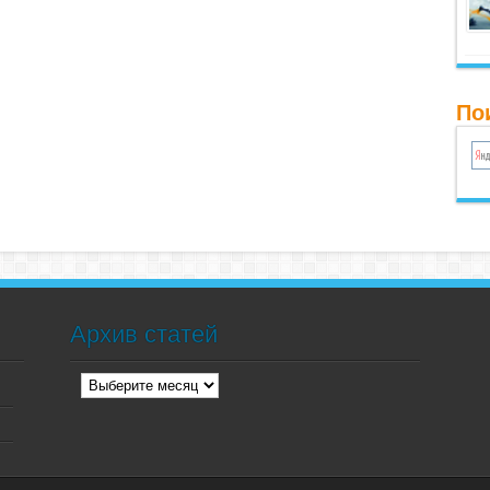
По
Архив статей
Архив
статей