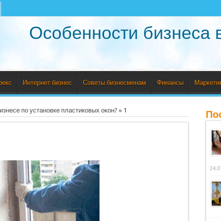
Особенности бизнеса 
рекс
Интернет бизнес
Советы бизнесменам
Финансы
Маркети
изнесе по установке пластиковых окон?
»
1
По
24.0