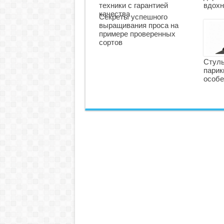
техники с гарантией
вдохн
качества
Секреты успешного
выращивания проса на
примере проверенных
сортов
Стуль
парик
особе