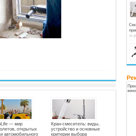
Сек
при
31.0
Ре
Преи
вин
oLife — мир
Кран-смеситель: виды,
олетов, открытых
устройство и основные
 и автомобильного
критерии выбора