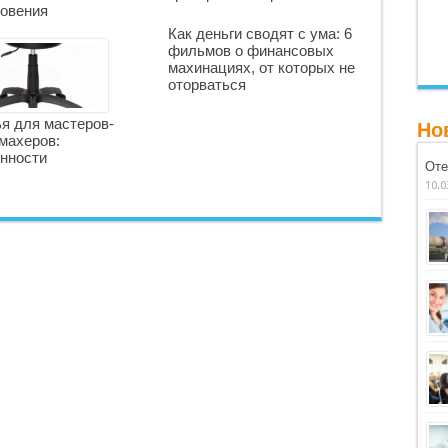
овения
Как деньги сводят с ума: 6
фильмов о финансовых
махинациях, от которых не
оторваться
я для мастеров-
Но
махеров:
нности
Оте
10.0