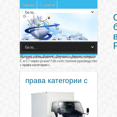
Главная
О проекте
Бизнес идеи, форекс, финансы, бизнес новости
Вы здесь:
Главная
»
Как купить права категории
С и С1 через prava112b.com: полное руководство
»
права категории c
права категории c